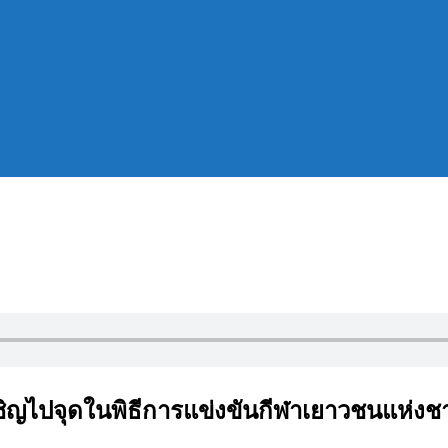
อเชิญไปจุดในพิธีการแข่งขันกีฬาเยาวชนแห่งชา