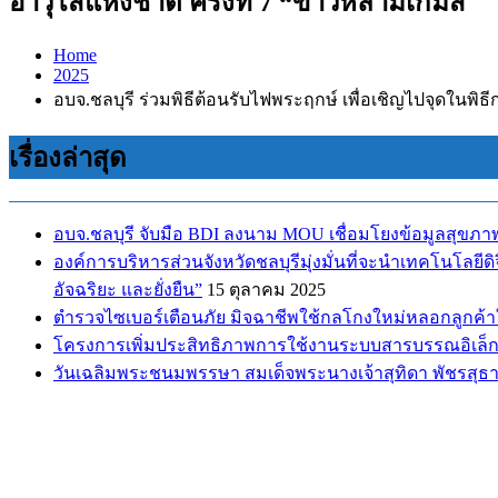
อาวุโสแห่งชาติ ครั้งที่ 7 “ข้าวหลามเกมส์
Home
2025
อบจ.ชลบุรี ร่วมพิธีต้อนรับไฟพระฤกษ์ เพื่อเชิญไปจุดในพิธ
เรื่องล่าสุด
อบจ.ชลบุรี จับมือ BDI ลงนาม MOU เชื่อมโยงข้อมูลสุขภา
องค์การบริหารส่วนจังหวัดชลบุรีมุ่งมั่นที่จะนำเทคโนโลยี
อัจฉริยะ และยั่งยืน”
15 ตุลาคม 2025
ตำรวจไซเบอร์เตือนภัย มิจฉาชีพใช้กลโกงใหม่หลอกลูกค้าให
โครงการเพิ่มประสิทธิภาพการใช้งานระบบสารบรรณอิเล็กท
วันเฉลิมพระชนมพรรษา สมเด็จพระนางเจ้าสุทิดา พัชรสุธ